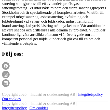
sanering som gjort oss till ett av landets proffsigaste
saneringsföretag. Vi utför både mindre och större saneringsprojekt i
Stockholm och är specialiserade på komplexa arbeten. Vi utför till
exempel mögelsanering, asbestsanering, avfuktning och
fuktutredning vid vatten- och fuktskador, industrirengöring,
brandsanering, kolsyreisblästring och mycket mer. Vår ambition är
att vara snabba och driftsäkra i alla delarna av projektet. Vi utbildar
kontinuerligt våra anställda eftersom vi är övertygade om att
kompetent personal ger nöjda kunder och gör oss till en bra och
välmående arbetsplats.
Följ oss:
Copyright 2026 – Industri & skadesanering AB |
Integritetspolicy
|
Om cookies
Copyright 2026 – Industri & skadesanering AB |
Integritetspolicy
|
Om cookies