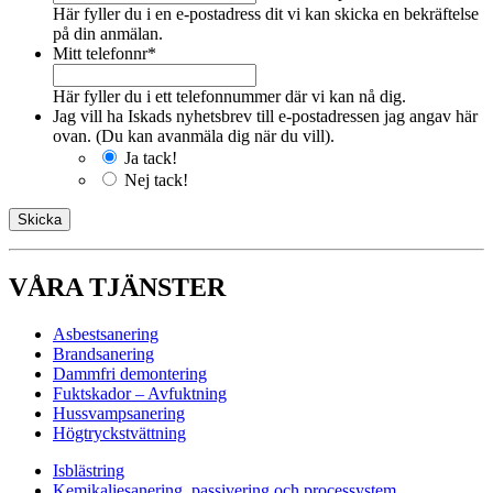
Här fyller du i en e-postadress dit vi kan skicka en bekräftelse
på din anmälan.
Mitt telefonnr
*
Här fyller du i ett telefonnummer där vi kan nå dig.
Jag vill ha Iskads nyhetsbrev till e-postadressen jag angav här
ovan. (Du kan avanmäla dig när du vill).
Ja tack!
Nej tack!
VÅRA TJÄNSTER
Asbestsanering
Brandsanering
Dammfri demontering
Fuktskador – Avfuktning
Hussvampsanering
Högtryckstvättning
Isblästring
Kemikaliesanering, passivering och processystem