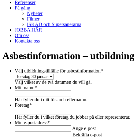
Referenser
På gång
Nyheter
Filmer
ISKAD och Supersanerarna
JOBBA HÄR
Om oss
Kontakta oss
Asbestinformation – utbildning
Välj utbildningstillfälle för asbestinformation
*
Välj vilket av de två datumen du vill gå.
Mitt namn
*
Här fyller du i ditt för- och efternamn.
Företag
*
Här fyller du i vilket företag du jobbar på eller representerar.
Min e-postadress
*
Ange e-post
Bekräfta e-post