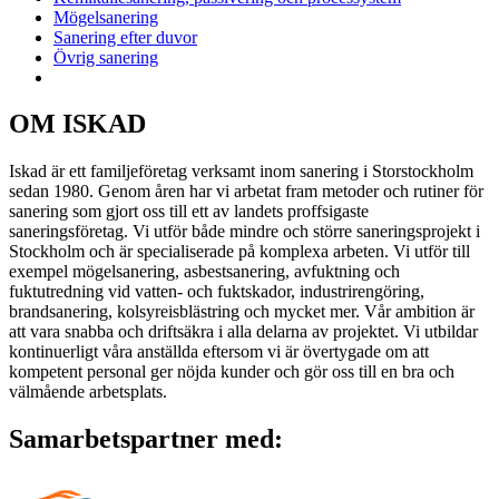
Mögelsanering
Sanering efter duvor
Övrig sanering
OM ISKAD
Iskad är ett familjeföretag verksamt inom sanering i Storstockholm
sedan 1980. Genom åren har vi arbetat fram metoder och rutiner för
sanering som gjort oss till ett av landets proffsigaste
saneringsföretag. Vi utför både mindre och större saneringsprojekt i
Stockholm och är specialiserade på komplexa arbeten. Vi utför till
exempel mögelsanering, asbestsanering, avfuktning och
fuktutredning vid vatten- och fuktskador, industrirengöring,
brandsanering, kolsyreisblästring och mycket mer. Vår ambition är
att vara snabba och driftsäkra i alla delarna av projektet. Vi utbildar
kontinuerligt våra anställda eftersom vi är övertygade om att
kompetent personal ger nöjda kunder och gör oss till en bra och
välmående arbetsplats.
Samarbetspartner med: