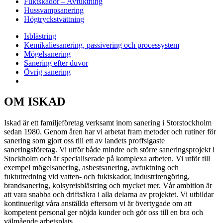
Fuktskador – Avfuktning
Hussvampsanering
Högtryckstvättning
Isblästring
Kemikaliesanering, passivering och processystem
Mögelsanering
Sanering efter duvor
Övrig sanering
OM ISKAD
Iskad är ett familjeföretag verksamt inom sanering i Storstockholm
sedan 1980. Genom åren har vi arbetat fram metoder och rutiner för
sanering som gjort oss till ett av landets proffsigaste
saneringsföretag. Vi utför både mindre och större saneringsprojekt i
Stockholm och är specialiserade på komplexa arbeten. Vi utför till
exempel mögelsanering, asbestsanering, avfuktning och
fuktutredning vid vatten- och fuktskador, industrirengöring,
brandsanering, kolsyreisblästring och mycket mer. Vår ambition är
att vara snabba och driftsäkra i alla delarna av projektet. Vi utbildar
kontinuerligt våra anställda eftersom vi är övertygade om att
kompetent personal ger nöjda kunder och gör oss till en bra och
välmående arbetsplats.