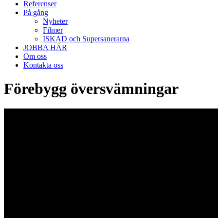
Referenser
På gång
Nyheter
Filmer
ISKAD och Supersanerarna
JOBBA HÄR
Om oss
Kontakta oss
Förebygg översvämningar