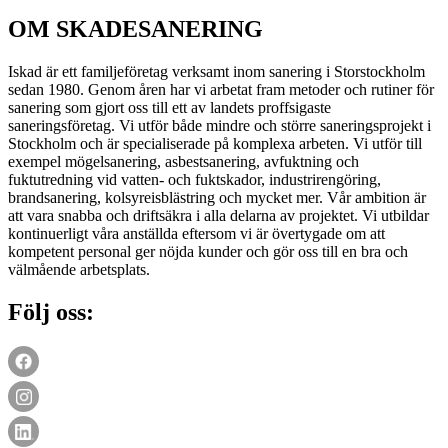
OM SKADESANERING
Iskad är ett familjeföretag verksamt inom sanering i Storstockholm
sedan 1980. Genom åren har vi arbetat fram metoder och rutiner för
sanering som gjort oss till ett av landets proffsigaste
saneringsföretag. Vi utför både mindre och större saneringsprojekt i
Stockholm och är specialiserade på komplexa arbeten. Vi utför till
exempel mögelsanering, asbestsanering, avfuktning och
fuktutredning vid vatten- och fuktskador, industrirengöring,
brandsanering, kolsyreisblästring och mycket mer. Vår ambition är
att vara snabba och driftsäkra i alla delarna av projektet. Vi utbildar
kontinuerligt våra anställda eftersom vi är övertygade om att
kompetent personal ger nöjda kunder och gör oss till en bra och
välmående arbetsplats.
Följ oss: