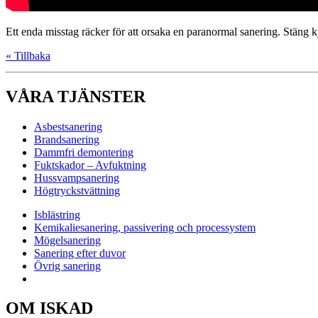
Ett enda misstag räcker för att orsaka en paranormal sanering. Stäng ky
« Tillbaka
VÅRA TJÄNSTER
Asbestsanering
Brandsanering
Dammfri demontering
Fuktskador – Avfuktning
Hussvampsanering
Högtryckstvättning
Isblästring
Kemikaliesanering, passivering och processystem
Mögelsanering
Sanering efter duvor
Övrig sanering
OM ISKAD