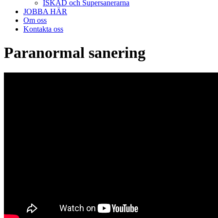
ISKAD och Supersanerarna
JOBBA HÄR
Om oss
Kontakta oss
Paranormal sanering