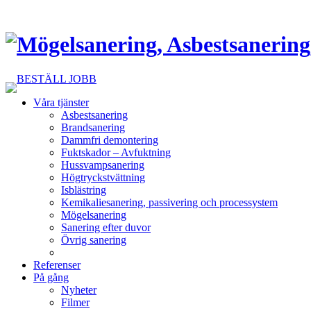
BESTÄLL JOBB
Våra tjänster
Asbestsanering
Brandsanering
Dammfri demontering
Fuktskador – Avfuktning
Hussvampsanering
Högtryckstvättning
Isblästring
Kemikaliesanering, passivering och processystem
Mögelsanering
Sanering efter duvor
Övrig sanering
Referenser
På gång
Nyheter
Filmer