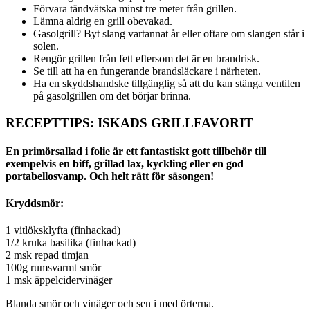
Förvara tändvätska minst tre meter från grillen.
Lämna aldrig en grill obevakad.
Gasolgrill? Byt slang vartannat år eller oftare om slangen står i
solen.
Rengör grillen från fett eftersom det är en brandrisk.
Se till att ha en fungerande brandsläckare i närheten.
Ha en skyddshandske tillgänglig så att du kan stänga ventilen
på gasolgrillen om det börjar brinna.
RECEPTTIPS: ISKADS GRILLFAVORIT
En primörsallad i folie är ett fantastiskt gott tillbehör till
exempelvis en biff, grillad lax, kyckling eller en god
portabellosvamp. Och helt rätt för säsongen!
Kryddsmör:
1 vitlöksklyfta (finhackad)
1/2 kruka basilika (finhackad)
2 msk repad timjan
100g rumsvarmt smör
1 msk äppelcidervinäger
Blanda smör och vinäger och sen i med örterna.