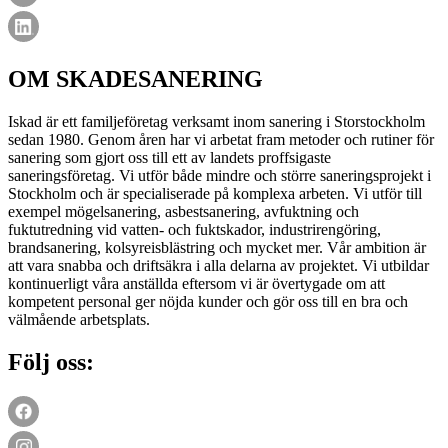
OM SKADESANERING
Iskad är ett familjeföretag verksamt inom sanering i Storstockholm
sedan 1980. Genom åren har vi arbetat fram metoder och rutiner för
sanering som gjort oss till ett av landets proffsigaste
saneringsföretag. Vi utför både mindre och större saneringsprojekt i
Stockholm och är specialiserade på komplexa arbeten. Vi utför till
exempel mögelsanering, asbestsanering, avfuktning och
fuktutredning vid vatten- och fuktskador, industrirengöring,
brandsanering, kolsyreisblästring och mycket mer. Vår ambition är
att vara snabba och driftsäkra i alla delarna av projektet. Vi utbildar
kontinuerligt våra anställda eftersom vi är övertygade om att
kompetent personal ger nöjda kunder och gör oss till en bra och
välmående arbetsplats.
Följ oss: