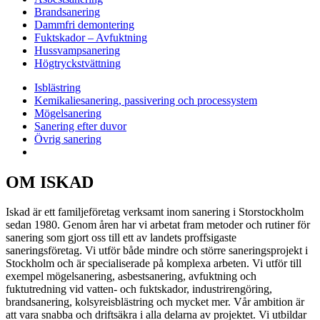
Brandsanering
Dammfri demontering
Fuktskador – Avfuktning
Hussvampsanering
Högtryckstvättning
Isblästring
Kemikaliesanering, passivering och processystem
Mögelsanering
Sanering efter duvor
Övrig sanering
OM ISKAD
Iskad är ett familjeföretag verksamt inom sanering i Storstockholm
sedan 1980. Genom åren har vi arbetat fram metoder och rutiner för
sanering som gjort oss till ett av landets proffsigaste
saneringsföretag. Vi utför både mindre och större saneringsprojekt i
Stockholm och är specialiserade på komplexa arbeten. Vi utför till
exempel mögelsanering, asbestsanering, avfuktning och
fuktutredning vid vatten- och fuktskador, industrirengöring,
brandsanering, kolsyreisblästring och mycket mer. Vår ambition är
att vara snabba och driftsäkra i alla delarna av projektet. Vi utbildar