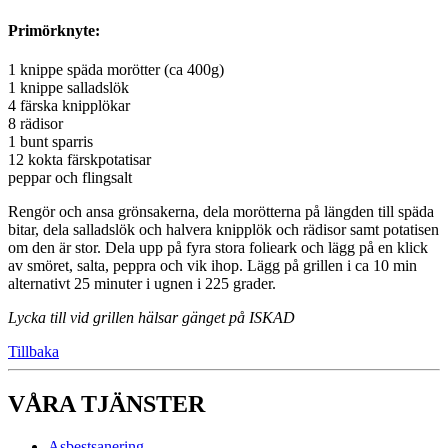
Primörknyte:
1 knippe späda morötter (ca 400g)
1 knippe salladslök
4 färska knipplökar
8 rädisor
1 bunt sparris
12 kokta färskpotatisar
peppar och flingsalt
Rengör och ansa grönsakerna, dela morötterna på längden till späda
bitar, dela salladslök och halvera knipplök och rädisor samt potatisen
om den är stor. Dela upp på fyra stora folieark och lägg på en klick
av smöret, salta, peppra och vik ihop. Lägg på grillen i ca 10 min
alternativt 25 minuter i ugnen i 225 grader.
Lycka till vid grillen hälsar gänget på ISKAD
Tillbaka
VÅRA TJÄNSTER
Asbestsanering